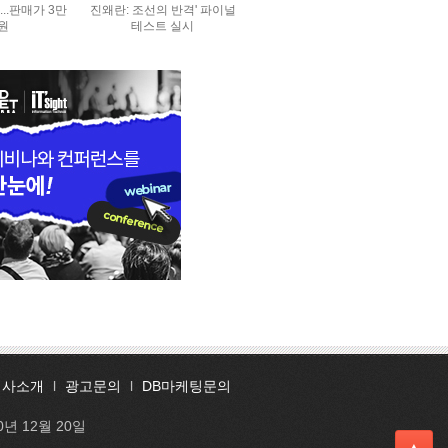
..판매가 3만
진왜란: 조선의 반격' 파이널
0원
테스트 실시
회사소개
l
광고문의
l
DB마케팅문의
0년 12월 20일
▲