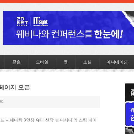
콘솔
모바일
웹
소셜
에니메이션
 페이지 오픈
30
 시네마틱 3인칭 슈터 신작 '신더시티'의 스팀 페이