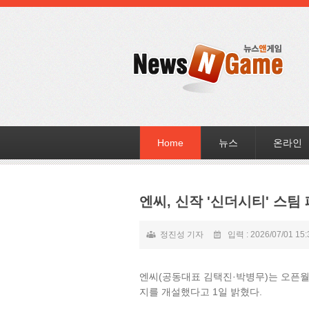
Home
뉴스
온라인
엔씨, 신작 '신더시티' 스팀
정진성 기자
입력 : 2026/07/01 15:
엔씨(공동대표 김택진·박병무)는 오픈월드
지를 개설했다고 1일 밝혔다.