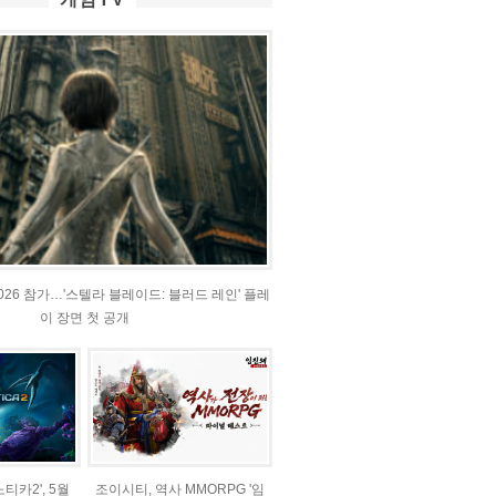
2026 참가…'스텔라 블레이드: 블러드 레인' 플레
이 장면 첫 공개
티카2', 5월
조이시티, 역사 MMORPG '임