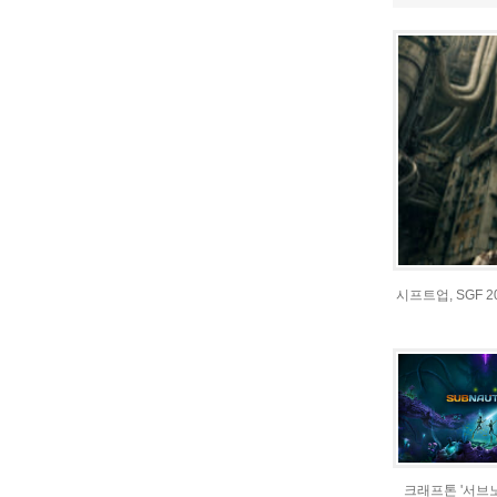
시프트업, SGF 
크래프톤 '서브노