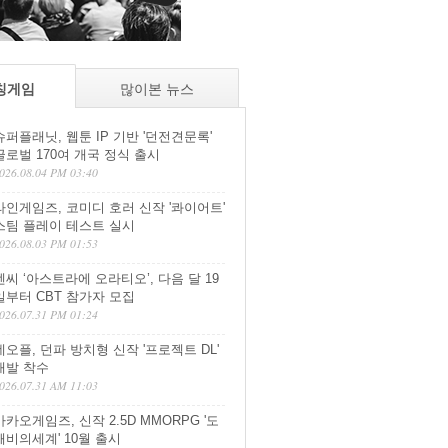
칭게임
많이본 뉴스
슈퍼플래닛, 웹툰 IP 기반 '던전견문록'
글로벌 170여 개국 정식 출시
026.08.04 PM 03:40
라인게임즈, 코미디 호러 신작 '콰이어트'
스팀 플레이 테스트 실시
026.08.03 PM 01:53
엔씨 ‘아스트라에 오라티오’, 다음 달 19
일부터 CBT 참가자 모집
026.07.31 PM 01:24
네오플, 던파 방치형 신작 '프로젝트 DL'
개발 착수
026.07.31 AM 11:03
카카오게임즈, 신작 2.5D MMORPG '도
깨비의세계' 10월 출시