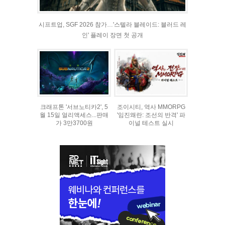
시프트업, SGF 2026 참가…'스텔라 블레이드: 블러드 레
인' 플레이 장면 첫 공개
크래프톤 '서브노티카2', 5
조이시티, 역사 MMORPG
월 15일 얼리액세스...판매
'임진왜란: 조선의 반격' 파
가 3만3700원
이널 테스트 실시