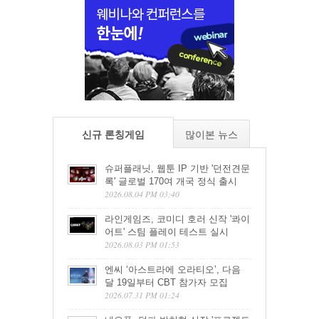
신규 론칭게임
많이본 뉴스
슈퍼플래닛, 웹툰 IP 기반 '던전견문
록' 글로벌 170여 개국 정식 출시
2026.08.04 PM 03:40
라인게임즈, 코미디 호러 신작 '콰이
어트' 스팀 플레이 테스트 실시
2026.08.03 PM 01:53
엔씨 ‘아스트라에 오라티오’, 다음
달 19일부터 CBT 참가자 모집
2026.07.31 PM 01:24