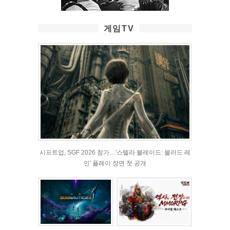
게임TV
시프트업, SGF 2026 참가…'스텔라 블레이드: 블러드 레
인' 플레이 장면 첫 공개