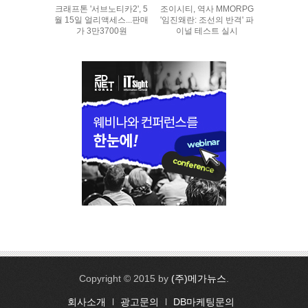
크래프톤 '서브노티카2', 5
조이시티, 역사 MMORPG
월 15일 얼리액세스...판매
'임진왜란: 조선의 반격' 파
가 3만3700원
이널 테스트 실시
Copyright © 2015 by
(주)메가뉴스
.
회사소개
l
광고문의
l
DB마케팅문의