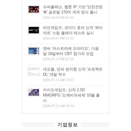
슈퍼플래닛, 웹툰 IP 기반 '던전견문
록' 글로벌 170여 개국 정식 출시
2026.08.04 PM 03:40
라인게임즈, 코미디 호러 신작 '콰이
어트' 스팀 플레이 테스트 실시
2026.08.03 PM 01:53
엔씨 ‘아스트라에 오라티오’, 다음
달 19일부터 CBT 참가자 모집
2026.07.31 PM 01:24
네오플, 던파 방치형 신작 '프로젝트
DL' 개발 착수
2026.07.31 AM 11:03
카카오게임즈, 신작 2.5D
MMORPG '도깨비의세계' 10월 출
시
2026.07.31 AM 10:30
기업정보