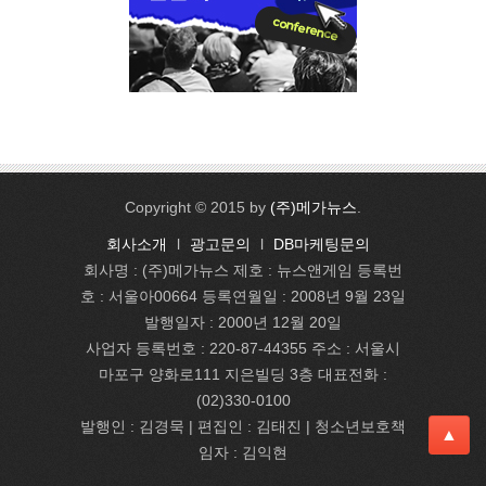
Copyright © 2015 by
(주)메가뉴스
.
회사소개
l
광고문의
l
DB마케팅문의
회사명 : (주)메가뉴스 제호 : 뉴스앤게임 등록번
호 : 서울아00664 등록연월일 : 2008년 9월 23일
발행일자 : 2000년 12월 20일
사업자 등록번호 : 220-87-44355 주소 : 서울시
마포구 양화로111 지은빌딩 3층 대표전화 :
(02)330-0100
발행인 : 김경묵 | 편집인 : 김태진
| 청소년보호책
▲
임자 : 김익현