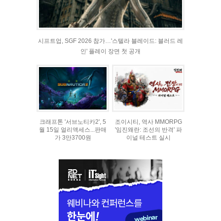
시프트업, SGF 2026 참가…'스텔라 블레이드: 블러드 레
인' 플레이 장면 첫 공개
크래프톤 '서브노티카2', 5
조이시티, 역사 MMORPG
월 15일 얼리액세스...판매
'임진왜란: 조선의 반격' 파
가 3만3700원
이널 테스트 실시