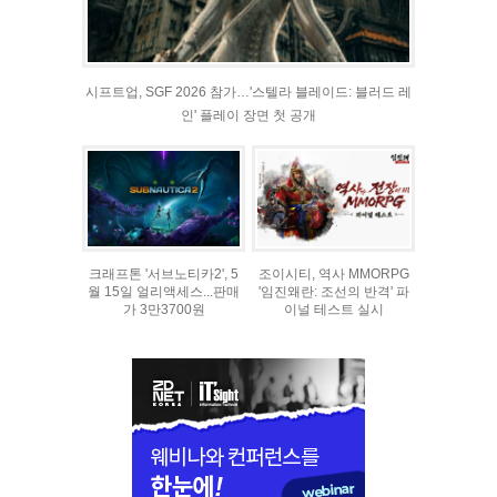
시프트업, SGF 2026 참가…'스텔라 블레이드: 블러드 레
인' 플레이 장면 첫 공개
크래프톤 '서브노티카2', 5
조이시티, 역사 MMORPG
월 15일 얼리액세스...판매
'임진왜란: 조선의 반격' 파
가 3만3700원
이널 테스트 실시