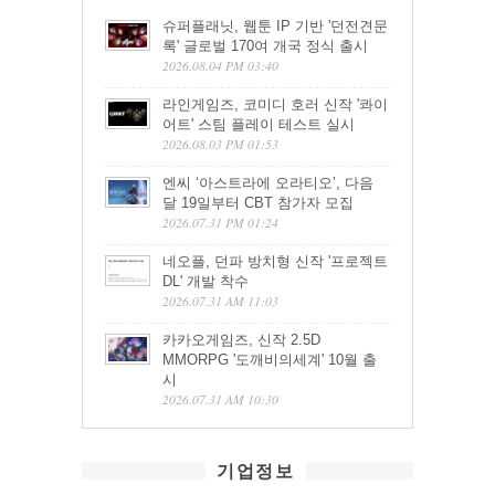
슈퍼플래닛, 웹툰 IP 기반 '던전견문
록' 글로벌 170여 개국 정식 출시
2026.08.04 PM 03:40
라인게임즈, 코미디 호러 신작 '콰이
어트' 스팀 플레이 테스트 실시
2026.08.03 PM 01:53
엔씨 ‘아스트라에 오라티오’, 다음
달 19일부터 CBT 참가자 모집
2026.07.31 PM 01:24
네오플, 던파 방치형 신작 '프로젝트
DL' 개발 착수
2026.07.31 AM 11:03
카카오게임즈, 신작 2.5D
MMORPG '도깨비의세계' 10월 출
시
2026.07.31 AM 10:30
기업정보