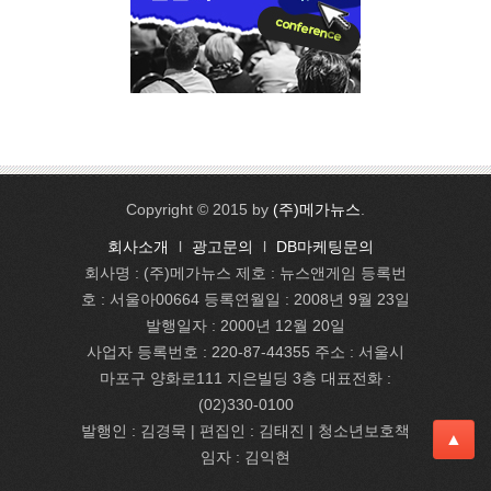
Copyright © 2015 by
(주)메가뉴스
.
회사소개
l
광고문의
l
DB마케팅문의
회사명 : (주)메가뉴스 제호 : 뉴스앤게임 등록번
호 : 서울아00664 등록연월일 : 2008년 9월 23일
발행일자 : 2000년 12월 20일
사업자 등록번호 : 220-87-44355 주소 : 서울시
마포구 양화로111 지은빌딩 3층 대표전화 :
(02)330-0100
발행인 : 김경묵 | 편집인 : 김태진
| 청소년보호책
▲
임자 : 김익현