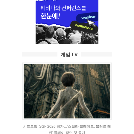
게임TV
시프트업, SGF 2026 참가…'스텔라 블레이드: 블러드 레
인' 플레이 장면 첫 공개