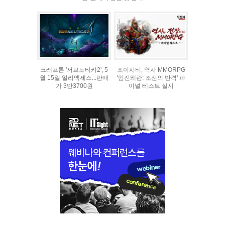
크래프톤 '서브노티카2', 5
조이시티, 역사 MMORPG
월 15일 얼리액세스...판매
'임진왜란: 조선의 반격' 파
가 3만3700원
이널 테스트 실시