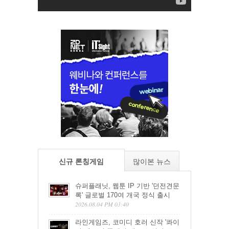
신규 론칭게임
많이본 뉴스
슈퍼플래닛, 웹툰 IP 기반 '던전견문
록' 글로벌 170여 개국 정식 출시
2026.08.04 PM 03:40
라인게임즈, 코미디 호러 신작 '콰이