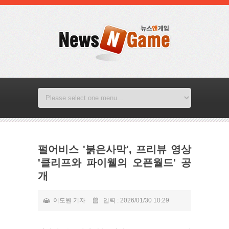
펄어비스 '붉은사막', 프리뷰 영상
'클리프와 파이웰의 오픈월드' 공
개
이도원 기자
입력 : 2026/01/30 10:29