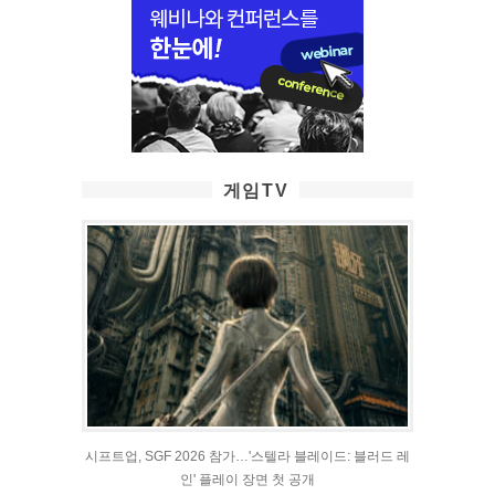
게임TV
시프트업, SGF 2026 참가…'스텔라 블레이드: 블러드 레
인' 플레이 장면 첫 공개