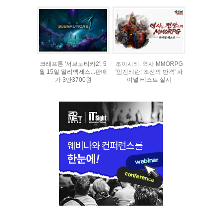
크래프톤 '서브노티카2', 5
조이시티, 역사 MMORPG
월 15일 얼리액세스...판매
'임진왜란: 조선의 반격' 파
가 3만3700원
이널 테스트 실시