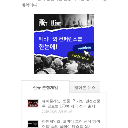
계획이다.
신규 론칭게임
많이본 뉴스
슈퍼플래닛, 웹툰 IP 기반 '던전견문
록' 글로벌 170여 개국 정식 출시
2026.08.04 PM 03:40
라인게임즈, 코미디 호러 신작 '콰이
어트' 스팀 플레이 테스트 실시