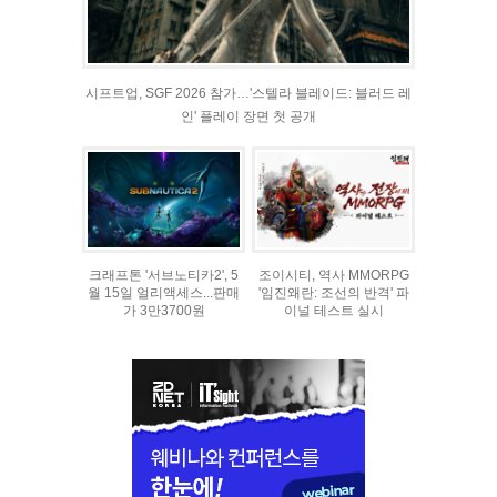
시프트업, SGF 2026 참가…'스텔라 블레이드: 블러드 레
인' 플레이 장면 첫 공개
크래프톤 '서브노티카2', 5
조이시티, 역사 MMORPG
월 15일 얼리액세스...판매
'임진왜란: 조선의 반격' 파
가 3만3700원
이널 테스트 실시