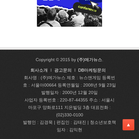
Copyright © 2015 by
(주)메가뉴스
.
회사소개
l
광고문의
l
DB마케팅문의
회사명 : (주)메가뉴스 제호 : 뉴스앤게임 등록번
호 : 서울아00664 등록연월일 : 2008년 9월 23일
발행일자 : 2000년 12월 20일
사업자 등록번호 : 220-87-44355 주소 : 서울시
마포구 양화로111 지은빌딩 3층 대표전화 :
(02)330-0100
발행인 : 김경묵 | 편집인 : 김태진
| 청소년보호책
▲
임자 : 김익현