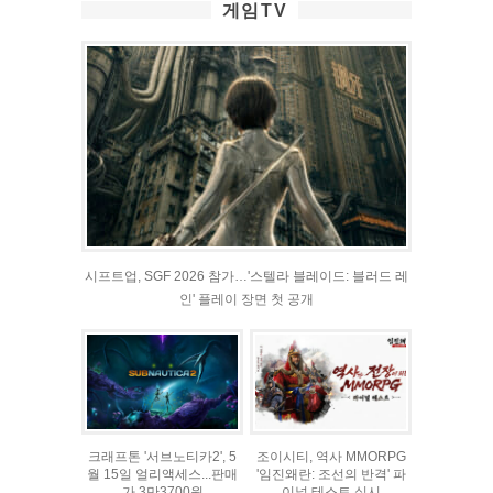
게임TV
시프트업, SGF 2026 참가…'스텔라 블레이드: 블러드 레
인' 플레이 장면 첫 공개
크래프톤 '서브노티카2', 5
조이시티, 역사 MMORPG
월 15일 얼리액세스...판매
'임진왜란: 조선의 반격' 파
가 3만3700원
이널 테스트 실시