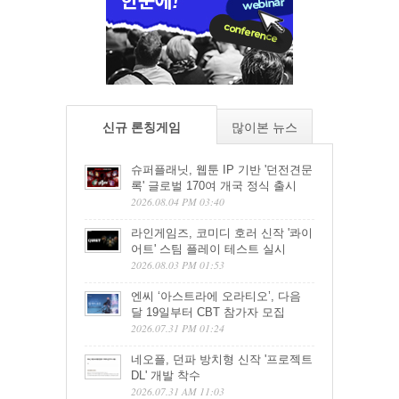
신규 론칭게임
많이본 뉴스
슈퍼플래닛, 웹툰 IP 기반 '던전견문
록' 글로벌 170여 개국 정식 출시
2026.08.04 PM 03:40
라인게임즈, 코미디 호러 신작 '콰이
어트' 스팀 플레이 테스트 실시
2026.08.03 PM 01:53
엔씨 ‘아스트라에 오라티오’, 다음
달 19일부터 CBT 참가자 모집
2026.07.31 PM 01:24
네오플, 던파 방치형 신작 '프로젝트
DL' 개발 착수
2026.07.31 AM 11:03