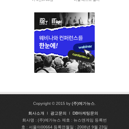
Copyright © 2015 by
(주)메가뉴스
.
회사소개
l
광고문의
l
DB마케팅문의
회사명 : (주)메가뉴스 제호 : 뉴스앤게임 등록번
호 : 서울아00664 등록연월일 : 2008년 9월 23일