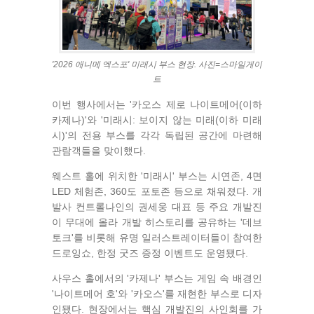
'2026 애니메 엑스포' 미래시 부스 현장. 사진=스마일게이
트
이번 행사에서는 '카오스 제로 나이트메어(이하
카제나)'와 '미래시: 보이지 않는 미래(이하 미래
시)'의 전용 부스를 각각 독립된 공간에 마련해
관람객들을 맞이했다.
웨스트 홀에 위치한 '미래시' 부스는 시연존, 4면
LED 체험존, 360도 포토존 등으로 채워졌다. 개
발사 컨트롤나인의 권세웅 대표 등 주요 개발진
이 무대에 올라 개발 히스토리를 공유하는 '데브
토크'를 비롯해 유명 일러스트레이터들이 참여한
드로잉쇼, 한정 굿즈 증정 이벤트도 운영됐다.
사우스 홀에서의 '카제나' 부스는 게임 속 배경인
'나이트메어 호'와 '카오스'를 재현한 부스로 디자
인됐다. 현장에서는 핵심 개발진의 사인회를 가