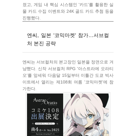
졌고, 게임 내 핵심 시스템인 '카드'를 활용한 실
물 카드 수집 이벤트와 24K 골드 카드 추첨 등을
진행했다.
엔씨, 일본 '코믹마켓' 참가…서브컬
처 본진 공략
엔씨는 서브컬처의 본고장인 일본을 정면으로 겨
냥했다. 신작 서브컬처 RPG '아스트라에 오라티
오'를 앞세워 다음달 15일부터 이틀간 도쿄 빅사
이트에서 열리는 제108회 여름 '코믹마켓'에 참
가한다.