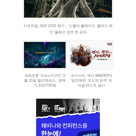
시프트업, SGF 2026 참가…'스텔라 블레이드: 블러드 레
인' 플레이 장면 첫 공개
크래프톤 '서브노티카2', 5
조이시티, 역사 MMORPG
월 15일 얼리액세스...판매
'임진왜란: 조선의 반격' 파
가 3만3700원
이널 테스트 실시