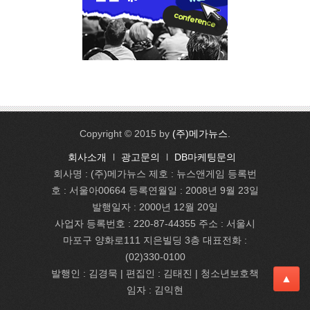
Copyright © 2015 by
(주)메가뉴스
.
회사소개
l
광고문의
l
DB마케팅문의
회사명 : (주)메가뉴스 제호 : 뉴스앤게임 등록번
호 : 서울아00664 등록연월일 : 2008년 9월 23일
발행일자 : 2000년 12월 20일
사업자 등록번호 : 220-87-44355 주소 : 서울시
마포구 양화로111 지은빌딩 3층 대표전화 :
(02)330-0100
발행인 : 김경묵 | 편집인 : 김태진
| 청소년보호책
▲
임자 : 김익현