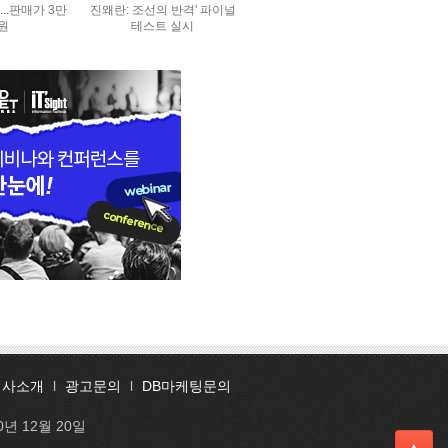
..판매가 3만
진왜란: 조선의 반격' 파이널
0원
테스트 실시
회사소개
l
광고문의
l
DB마케팅문의
0년 12월 20일
▲