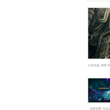
시프트업, SGF 
크래프톤 '서브노