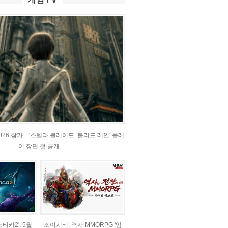
2026 참가…'스텔라 블레이드: 블러드 레인' 플레
이 장면 첫 공개
티카2', 5월
조이시티, 역사 MMORPG '임