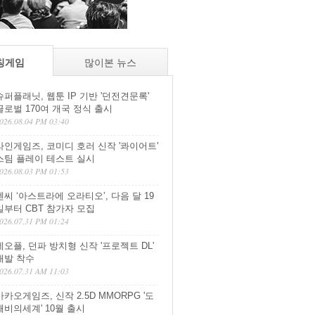
칭게임
많이본 뉴스
슈퍼플래닛, 웹툰 IP 기반 '던전견문록'
글로벌 170여 개국 정식 출시
026.08.04 PM 03:40
라인게임즈, 코미디 호러 신작 '콰이어트'
스팀 플레이 테스트 실시
026.08.03 PM 01:53
엔씨 ‘아스트라에 오라티오’, 다음 달 19
일부터 CBT 참가자 모집
026.07.31 PM 01:24
네오플, 던파 방치형 신작 '프로젝트 DL'
개발 착수
026.07.31 AM 11:03
카카오게임즈, 신작 2.5D MMORPG '도
깨비의세계' 10월 출시