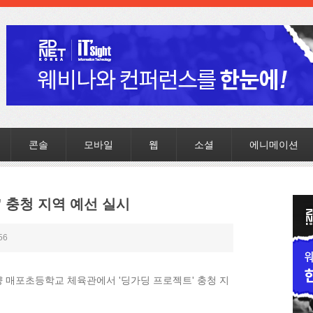
콘솔
모바일
웹
소셜
에니메이션
' 충청 지역 예선 실시
56
매포초등학교 체육관에서 '딩가딩 프로젝트' 충청 지