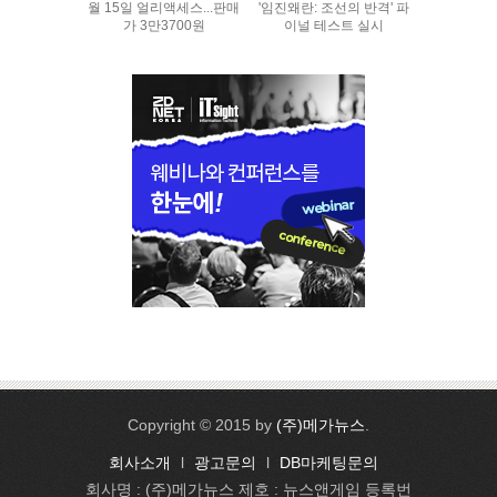
월 15일 얼리액세스...판매
'임진왜란: 조선의 반격' 파
가 3만3700원
이널 테스트 실시
Copyright © 2015 by
(주)메가뉴스
.
회사소개
l
광고문의
l
DB마케팅문의
회사명 : (주)메가뉴스 제호 : 뉴스앤게임 등록번