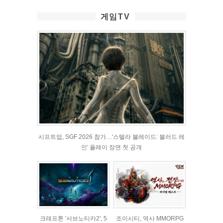
게임TV
시프트업, SGF 2026 참가…'스텔라 블레이드: 블러드 레
인' 플레이 장면 첫 공개
크래프톤 '서브노티카2', 5
조이시티, 역사 MMORPG