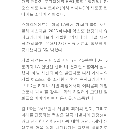
다크 판타지 로그라이크 RPG(역할수행게임) ‘카
오스 제로 나이트메어(이하 카제나)’의 새로운 업
데이트 소식이 전해졌다.
스마일게이트는 미국 LA에서 개최된 북미 서브
컬처 페스티벌 ‘2026 애니메 엑스포’ 현장에서 슈
퍼크리에이티브가 개발한 ‘카제나’의 패널 세션
을 개최하고, 은하계 재해 신규 시즌의 정보를 첫
공개했다고 6일 밝혔다.
패널 세션은 지난 3일 저녁 7시 45분부터 9시 5
분까지 LA 컨벤션 센터 내 컨퍼런스홀에서 실시
했다. 패널 세션의 메인 발표자로 나서 카제나의
개발 히스토리를 소개한 김형석 슈퍼크리에이티
브 PD는 카제나 개발 과정에서의 어려움과 게임
으로서 ‘재미’를 갖추기 위해 치열하게 고민한 일
화들을 이야기하며 이용자들과 소통했다.
김 PD는 “서브컬처 게임의 과거와 현재, 그리고
미래를 관통하는 핵심은 결국 개발자의 진정성이
라고 생각한다”며 카제나에 대한 애정과 게임 완
성도를 더욱 높여 나가겠다는 각오를 밝히기도