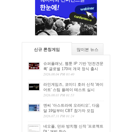
신규 론칭게임
많이본 뉴스
슈퍼플래닛, 웹툰 IP 기반 '던전견문
록' 글로벌 170여 개국 정식 출시
2026.08.04 PM 03:40
라인게임즈, 코미디 호러 신작 '콰이
어트' 스팀 플레이 테스트 실시
2026.08.03 PM 01:53
엔씨 ‘아스트라에 오라티오’, 다음
달 19일부터 CBT 참가자 모집
2026.07.31 PM 01:24
네오플, 던파 방치형 신작 '프로젝트
DL' 개발 착수