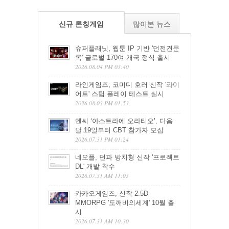
신규 론칭게임
많이본 뉴스
슈퍼플래닛, 웹툰 IP 기반 '던전견문
록' 글로벌 170여 개국 정식 출시
2026.08.04 PM 03:40
라인게임즈, 코미디 호러 신작 '콰이
어트' 스팀 플레이 테스트 실시
2026.08.03 PM 01:53
엔씨 ‘아스트라에 오라티오’, 다음
달 19일부터 CBT 참가자 모집
2026.07.31 PM 01:24
네오플, 던파 방치형 신작 '프로젝트
DL' 개발 착수
2026.07.31 AM 11:03
카카오게임즈, 신작 2.5D
MMORPG '도깨비의세계' 10월 출
시
2026.07.31 AM 10:30