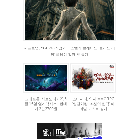
시프트업, SGF 2026 참가…'스텔라 블레이드: 블러드 레
인' 플레이 장면 첫 공개
크래프톤 '서브노티카2', 5
조이시티, 역사 MMORPG
월 15일 얼리액세스...판매
'임진왜란: 조선의 반격' 파
가 3만3700원
이널 테스트 실시