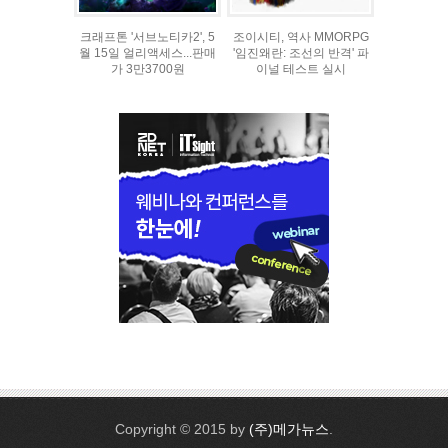
크래프톤 '서브노티카2', 5
조이시티, 역사 MMORPG
월 15일 얼리액세스...판매
'임진왜란: 조선의 반격' 파
가 3만3700원
이널 테스트 실시
Copyright © 2015 by
(주)메가뉴스
.