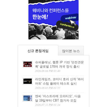
신규 론칭게임
많이본 뉴스
슈퍼플래닛, 웹툰 IP 기반 '던전견문
록' 글로벌 170여 개국 정식 출시
2026.08.04 PM 03:40
라인게임즈, 코미디 호러 신작 '콰이
어트' 스팀 플레이 테스트 실시
2026.08.03 PM 01:53
엔씨 ‘아스트라에 오라티오’, 다음
달 19일부터 CBT 참가자 모집
2026.07.31 PM 01:24