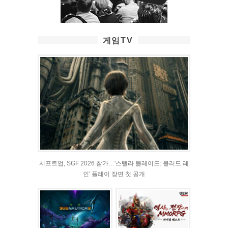
게임TV
시프트업, SGF 2026 참가…'스텔라 블레이드: 블러드 레
인' 플레이 장면 첫 공개