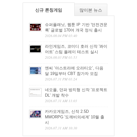
신규 론칭게임
많이본 뉴스
슈퍼플래닛, 웹툰 IP 기반 '던전견문
록' 글로벌 170여 개국 정식 출시
2026.08.04 PM 03:40
라인게임즈, 코미디 호러 신작 '콰이
어트' 스팀 플레이 테스트 실시
2026.08.03 PM 01:53
엔씨 ‘아스트라에 오라티오’, 다음
달 19일부터 CBT 참가자 모집
2026.07.31 PM 01:24
네오플, 던파 방치형 신작 '프로젝트
DL' 개발 착수
2026.07.31 AM 11:03
카카오게임즈, 신작 2.5D
MMORPG '도깨비의세계' 10월 출
시
2026.07.31 AM 10:30