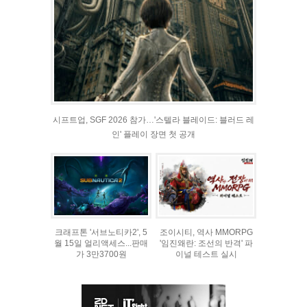
시프트업, SGF 2026 참가…'스텔라 블레이드: 블러드 레
인' 플레이 장면 첫 공개
크래프톤 '서브노티카2', 5
조이시티, 역사 MMORPG
월 15일 얼리액세스...판매
'임진왜란: 조선의 반격' 파
가 3만3700원
이널 테스트 실시