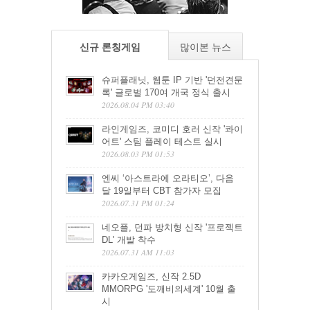
신규 론칭게임
많이본 뉴스
슈퍼플래닛, 웹툰 IP 기반 '던전견문
록' 글로벌 170여 개국 정식 출시
2026.08.04 PM 03:40
라인게임즈, 코미디 호러 신작 '콰이
어트' 스팀 플레이 테스트 실시
2026.08.03 PM 01:53
엔씨 ‘아스트라에 오라티오’, 다음
달 19일부터 CBT 참가자 모집
2026.07.31 PM 01:24
네오플, 던파 방치형 신작 '프로젝트
DL' 개발 착수
2026.07.31 AM 11:03
카카오게임즈, 신작 2.5D
MMORPG '도깨비의세계' 10월 출
시