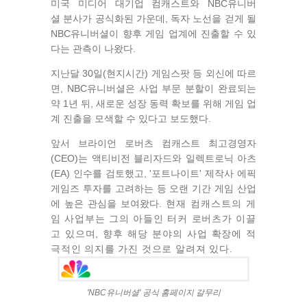
미국 미디어 대기업 컴캐스트와 NBC유니버
셜 분사가 공식화된 가운데, 독자 노선을 걷게 될
NBC유니버셜이 향후 게임 업계에 진출할 수 있
다는 관측이 나왔다.
지난달 30일(현지시간) 게임스팟 등 외신에 따르
면, NBC유니버셜은 사업 부문 분할이 완료되는
약 1년 뒤, 새로운 성장 동력 확보를 위해 게임 업
계 진출을 모색할 수 있다고 보도했다.
앞서 브라이언 로버츠 컴캐스트 최고경영자
(CEO)는 액티비전 블리자드와 일렉트로닉 아츠
(EA) 인수를 검토했고, '포트나이트' 제작사 에픽
게임즈 투자를 고려하는 등 오랜 기간 게임 산업
에 높은 관심을 보여왔다.
현재 컴캐스트의 게
임 사업부는
그의 아들인 터커 로버츠가 이끌
고 있으며, 향후 해당 분야의 사업 확장에 적
극적인 의지를 가진 것으로 알려져 있다.
'NBC유니버셜' 공식 홈페이지 갈무리