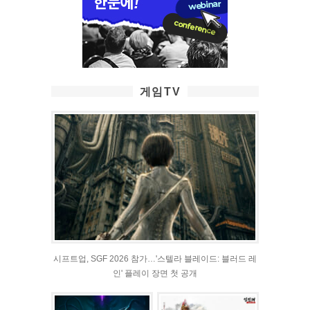
게임TV
시프트업, SGF 2026 참가…'스텔라 블레이드: 블러드 레
인' 플레이 장면 첫 공개