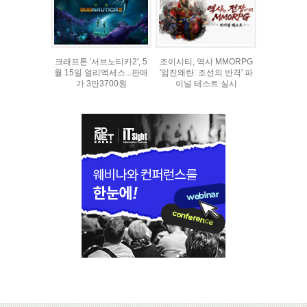
크래프톤 '서브노티카2', 5
조이시티, 역사 MMORPG
월 15일 얼리액세스...판매
'임진왜란: 조선의 반격' 파
가 3만3700원
이널 테스트 실시