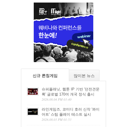
신규 론칭게임
많이본 뉴스
슈퍼플래닛, 웹툰 IP 기반 '던전견문
록' 글로벌 170여 개국 정식 출시
2026.08.04 PM 03:40
라인게임즈, 코미디 호러 신작 '콰이
어트' 스팀 플레이 테스트 실시
2026.08.03 PM 01:53