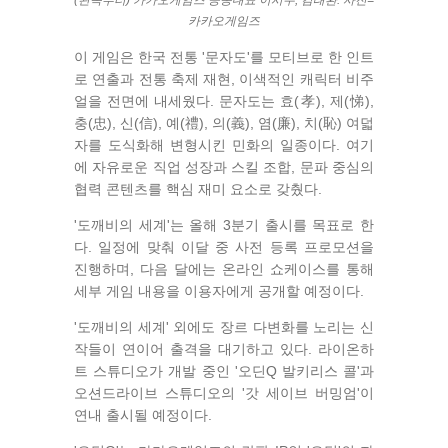
(왼쪽부터) 카카오게임즈 공동대표 이시우, 김태환. 사진=
카카오게임즈
이 게임은 한국 전통 '문자도'를 모티브로 한 인트
로 연출과 전통 축제 재현, 이색적인 캐릭터 비주
얼을 전면에 내세웠다. 문자도는 효(孝), 제(悌),
충(忠), 신(信), 예(禮), 의(義), 염(廉), 치(恥) 여덟
자를 도식화해 변형시킨 민화의 일종이다. 여기
에 자유로운 직업 성장과 스킬 조합, 문파 중심의
협력 콘텐츠를 핵심 재미 요소로 갖췄다.
'도깨비의 세계'는 올해 3분기 출시를 목표로 한
다. 일정에 맞춰 이달 중 사전 등록 프로모션을
진행하며, 다음 달에는 온라인 쇼케이스를 통해
세부 게임 내용을 이용자에게 공개할 예정이다.
'도깨비의 세계' 외에도 장르 다변화를 노리는 신
작들이 연이어 출격을 대기하고 있다. 라이온하
트 스튜디오가 개발 중인 '오딘Q 발키리스 콜'과
오션드라이브 스튜디오의 '갓 세이브 버밍엄'이
연내 출시될 예정이다.