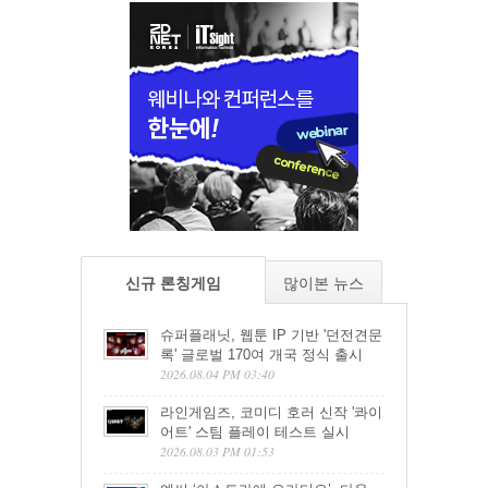
신규 론칭게임
많이본 뉴스
슈퍼플래닛, 웹툰 IP 기반 '던전견문
록' 글로벌 170여 개국 정식 출시
2026.08.04 PM 03:40
라인게임즈, 코미디 호러 신작 '콰이
어트' 스팀 플레이 테스트 실시
2026.08.03 PM 01:53