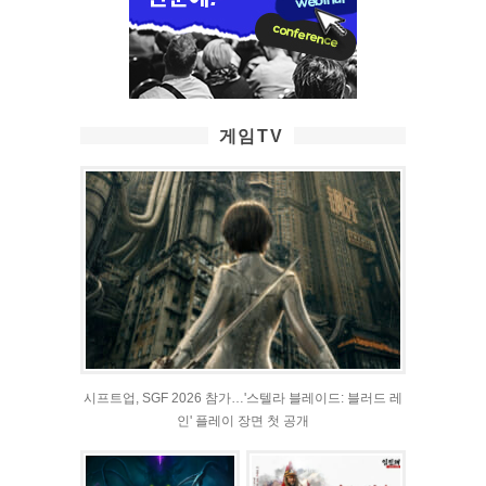
게임TV
시프트업, SGF 2026 참가…'스텔라 블레이드: 블러드 레
인' 플레이 장면 첫 공개