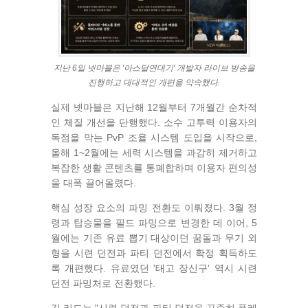
지난 6일 넷마블은 '아스달연대기' 개발자 라이브 방송을
진행하고 대대적인 개편을 약속했다.
실제 넷마블은 지난해 12월부터 7개월간 순차적
인 체질 개선을 단행했다. 소수 고투력 이용자의
독점을 막는 PvP 조율 시스템 도입을 시작으로,
올해 1~2월에는 세력 시스템을 과감히 제거하고
복잡한 생활 콘텐츠를 통폐합하며 이용자 편의성
을 대폭 끌어올렸다.
핵심 성장 요소의 파밍 전환도 이뤄졌다. 3월 정
령과 탑승물을 필드 파밍으로 변경한 데 이어, 5
월에는 기존 유료 뽑기 대상이던 꿈돌과 무기 외
형을 시련 던전과 파티 던전에서 확정 획득하도
록 개편했다. 유료였던 '태고 장신구' 역시 시련
던전 파밍처로 전환했다.