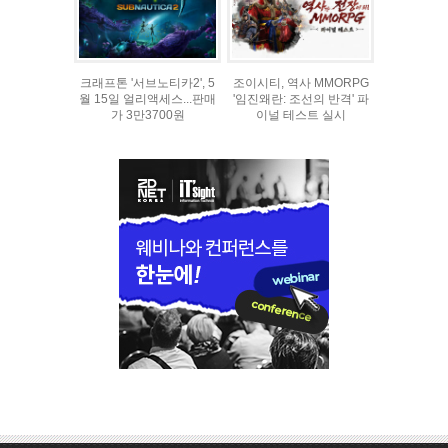
크래프톤 '서브노티카2', 5
조이시티, 역사 MMORPG
월 15일 얼리액세스...판매
'임진왜란: 조선의 반격' 파
가 3만3700원
이널 테스트 실시