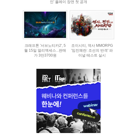
인' 플레이 장면 첫 공개
크래프톤 '서브노티카2', 5
조이시티, 역사 MMORPG
월 15일 얼리액세스...판매
'임진왜란: 조선의 반격' 파
가 3만3700원
이널 테스트 실시