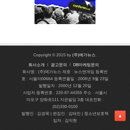
Copyright © 2015 by
(주)메가뉴스
.
회사소개
l
광고문의
l
DB마케팅문의
회사명 : (주)메가뉴스 제호 : 뉴스앤게임 등록번
호 : 서울아00664 등록연월일 : 2008년 9월 23일
발행일자 : 2000년 12월 20일
사업자 등록번호 : 220-87-44355 주소 : 서울시
마포구 양화로111 지은빌딩 3층 대표전화 :
(02)330-0100
발행인 : 김경묵 | 편집인 : 김태진
| 청소년보호책
▲
임자 : 김익현