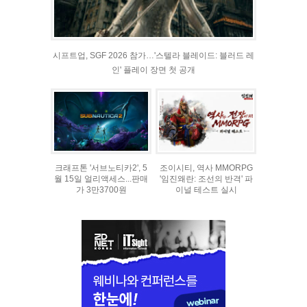
시프트업, SGF 2026 참가…'스텔라 블레이드: 블러드 레
인' 플레이 장면 첫 공개
크래프톤 '서브노티카2', 5
조이시티, 역사 MMORPG
월 15일 얼리액세스...판매
'임진왜란: 조선의 반격' 파
가 3만3700원
이널 테스트 실시