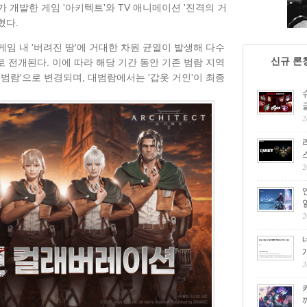
개발한 게임 '아키텍트'와 TV 애니메이션 '진격의 거
혔다.
게임 내 '버려진 땅'에 거대한 차원 균열이 발생해 다수
신규 론
 전개된다. 이에 따라 해당 기간 동안 기존 범람 지역
범람'으로 변경되며, 대범람에서는 '갑옷 거인'이 최종
2
2
2
2