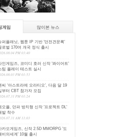
칭게임
많이본 뉴스
슈퍼플래닛, 웹툰 IP 기반 '던전견문록'
글로벌 170여 개국 정식 출시
026.08.04 PM 03:40
라인게임즈, 코미디 호러 신작 '콰이어트'
스팀 플레이 테스트 실시
026.08.03 PM 01:53
엔씨 ‘아스트라에 오라티오’, 다음 달 19
일부터 CBT 참가자 모집
026.07.31 PM 01:24
네오플, 던파 방치형 신작 '프로젝트 DL'
개발 착수
026.07.31 AM 11:03
카카오게임즈, 신작 2.5D MMORPG '도
깨비의세계' 10월 출시