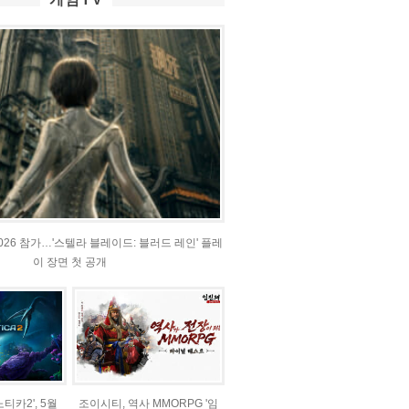
2026 참가…'스텔라 블레이드: 블러드 레인' 플레
이 장면 첫 공개
티카2', 5월
조이시티, 역사 MMORPG '임