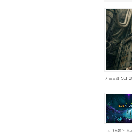
시프트업, SGF 
크래프톤 '서브노