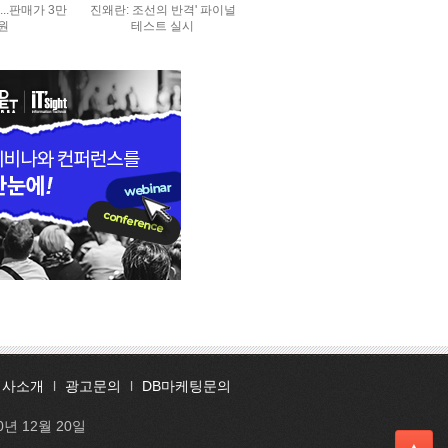
..판매가 3만
진왜란: 조선의 반격' 파이널
0원
테스트 실시
회사소개
l
광고문의
l
DB마케팅문의
0년 12월 20일
▲