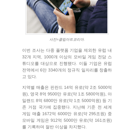
사진=클립아트코리아.
이번 조사는 다중 플랫폼 기업을 제외한 유럽 내
32개 지역, 1000개 이상의 모바일 게임 전담 스
튜디오를 대상으로 진행됐다. 이들 기업은 유럽
전역에서 6만 3340개의 정규직 일자리를 창출하
고 있다.
지역별 매출은 핀란드 14억 유로(약 2조 5000억
원), 영국 8억 9500만 유로(약 1조 5800억원), 아
일랜드 8억 6800만 유로(약 1조 5000억원) 등 기
존 거점 국가에 집중됐다. 지난해 기준 전 세계
게임 매출 1672억 6000만 유로(약 295조원) 중
모바일 게임은 912억 5000만 유로(약 161조원)
를 기록하며 절반 이상을 차지했다.