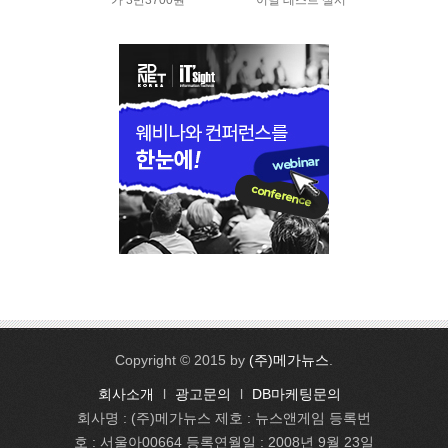
가 3만3700원
이널 테스트 실시
Copyright © 2015 by
(주)메가뉴스
.
회사소개
l
광고문의
l
DB마케팅문의
회사명 : (주)메가뉴스 제호 : 뉴스앤게임 등록번
호 : 서울아00664 등록연월일 : 2008년 9월 23일