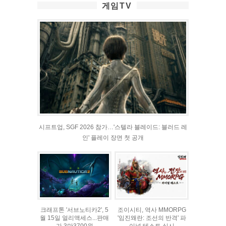
게임TV
시프트업, SGF 2026 참가…'스텔라 블레이드: 블러드 레
인' 플레이 장면 첫 공개
크래프톤 '서브노티카2', 5
조이시티, 역사 MMORPG
월 15일 얼리액세스...판매
'임진왜란: 조선의 반격' 파