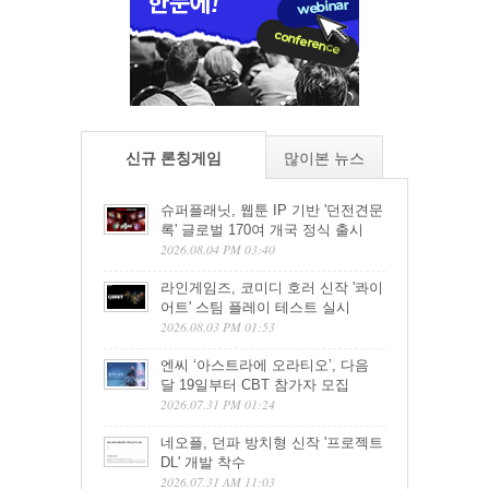
신규 론칭게임
많이본 뉴스
슈퍼플래닛, 웹툰 IP 기반 '던전견문
록' 글로벌 170여 개국 정식 출시
2026.08.04 PM 03:40
라인게임즈, 코미디 호러 신작 '콰이
어트' 스팀 플레이 테스트 실시
2026.08.03 PM 01:53
엔씨 ‘아스트라에 오라티오’, 다음
달 19일부터 CBT 참가자 모집
2026.07.31 PM 01:24
네오플, 던파 방치형 신작 '프로젝트
DL' 개발 착수
2026.07.31 AM 11:03